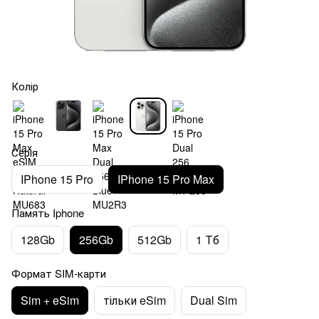
Колір
Серія
IPhone 15 Pro
IPhone 15 Pro Max
Память Iphone
128Gb
256Gb
512Gb
1 Тб
Формат SIM-карти
Sim + eSim
тільки eSim
Dual Sim