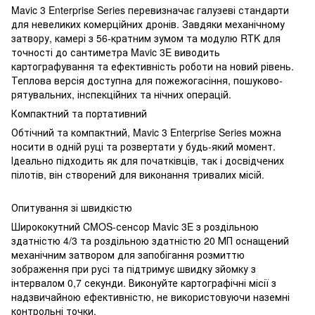
Mavic 3 Enterprise Series перевизначає галузеві стандарти
для невеликих комерційних дронів. Завдяки механічному
затвору, камері з 56-кратним зумом та модулю RTK для
точності до сантиметра Mavic 3E виводить
картографування та ефективність роботи на новий рівень.
Теплова версія доступна для пожежогасіння, пошуково-
рятувальних, інспекційних та нічних операцій.
Компактний та портативний
Обтічний та компактний, Mavic 3 Enterprise Series можна
носити в одній руці та розвертати у будь-який момент.
Ідеально підходить як для початківців, так і досвідчених
пілотів, він створений для виконання тривалих місій.
Опитування зі швидкістю
Ширококутний CMOS-сенсор Mavic 3E з роздільною
здатністю 4/3 та роздільною здатністю 20 МП оснащений
механічним затвором для запобігання розмиттю
зображення при русі та підтримує швидку зйомку з
інтервалом 0,7 секунди. Виконуйте картографічні місії з
надзвичайною ефективністю, не використовуючи наземні
контрольні точки.