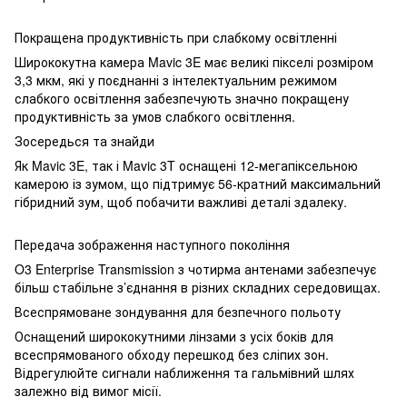
Покращена продуктивність при слабкому освітленні
Ширококутна камера Mavic 3E має великі пікселі розміром
3,3 мкм, які у поєднанні з інтелектуальним режимом
слабкого освітлення забезпечують значно покращену
продуктивність за умов слабкого освітлення.
Зосередься та знайди
Як Mavic 3E, так і Mavic 3T оснащені 12-мегапіксельною
камерою із зумом, що підтримує 56-кратний максимальний
гібридний зум, щоб побачити важливі деталі здалеку.
Передача зображення наступного покоління
O3 Enterprise Transmission з чотирма антенами забезпечує
більш стабільне з’єднання в різних складних середовищах.
Всеспрямоване зондування для безпечного польоту
Оснащений ширококутними лінзами з усіх боків для
всеспрямованого обходу перешкод без сліпих зон.
Відрегулюйте сигнали наближення та гальмівний шлях
залежно від вимог місії.