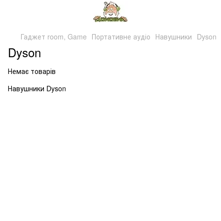
Гаджет room, Game
Портативне аудіо
Навушники
Dyson
Dyson
Немає товарів
Навушники Dyson