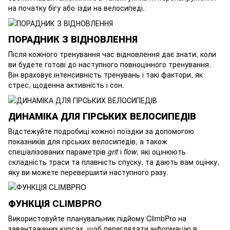
на початку бігу або їзди на велосипеді.
ПОРАДНИК З ВІДНОВЛЕННЯ
Після кожного тренування час відновлення дає знати, коли
ви будете готові до наступного повноцінного тренування.
Він враховує інтенсивність тренувань і такі фактори, як
стрес, щоденна активність і сон.
ДИНАМІКА ДЛЯ ГІРСЬКИХ ВЕЛОСИПЕДІВ
Відстежуйте подробиці кожної поїздки за допомогою
показників для гірських велосипедів, а також
спеціалізованих параметрів
grit
і
flow
, які оцінюють
складність траси та плавність спуску, та дають вам оцінку,
яку ви можете перевершити наступного разу.
ФУНКЦІЯ CLIMBPRO
Використовуйте планувальник підйому ClimbPro на
завантажених курсах, щоб переглядати інформацію в