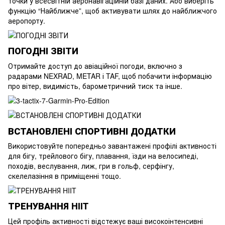
точки у всесвітній аеронавігаційній базі даних. Або виберіть
функцію “Найближче”, щоб активувати шлях до найближчого
аеропорту.
ПОГОДНІ ЗВІТИ
Отримайте доступ до авіаційної погоди, включно з
радарами NEXRAD, METAR і TAF, щоб побачити інформацію
про вітер, видимість, барометричний тиск та інше.
ВСТАНОВЛЕНІ СПОРТИВНІ ДОДАТКИ
Використовуйте попередньо завантажені профілі активності
для бігу, трейлового бігу, плавання, їзди на велосипеді,
походів, веслування, лиж, гри в гольф, серфінгу,
скелелазіння в приміщенні тощо.
ТРЕНУВАННЯ HIIT
Цей профіль активності відстежує ваші високоінтенсивні