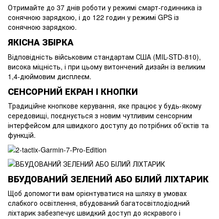
Отримайте до 37 днів роботи у режимі смарт-годинника із
сонячною зарядкою, і до 122 годин у режимі GPS із
сонячною зарядкою.
ЯКІСНА ЗБІРКА
Відповідність військовим стандартам США (MIL-STD-810),
висока міцність, і при цьому витончений дизайн із великим
1,4-дюймовим дисплеєм.
СЕНСОРНИЙ ЕКРАН І КНОПКИ
Традиційне кнопкове керування, яке працює у будь-якому
середовищі, поєднується з новим чутливим сенсорним
інтерфейсом для швидкого доступу до потрібних об’єктів та
функцій.
ВБУДОВАНИЙ ЗЕЛЕНИЙ АБО БІЛИЙ ЛІХТАРИК
Щоб допомогти вам орієнтуватися на шляху в умовах
слабкого освітлення, вбудований багатосвітлодіодний
ліхтарик забезпечує швидкий доступ до яскравого і