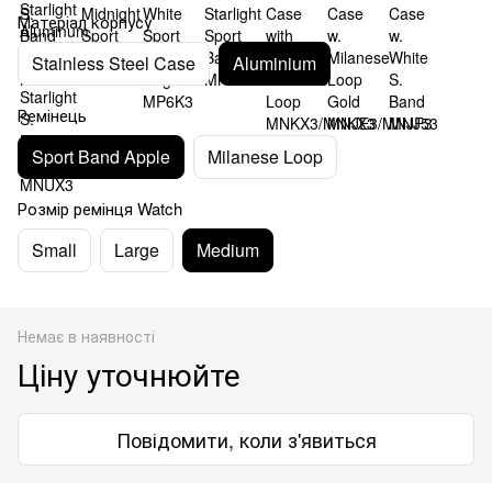
Матеріал корпусу
Stainless Steel Case
Aluminium
Ремінець
Sport Band Apple
Milanese Loop
Розмір ремінця Watch
Small
Large
Medium
Немає в наявності
Ціну уточнюйте
Повідомити, коли з'явиться