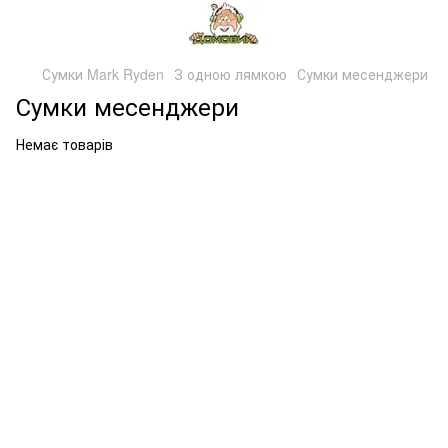
Сумки Mark Ryden
З одною лямкою
Сумки месенджери
Сумки месенджери
Немає товарів