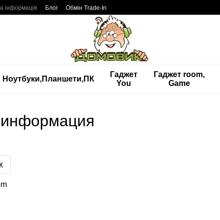
а інформація
Блог
Обмін Trade-In
Гаджет
Гаджет room,
Ноутбуки,Планшети,ПК
You
Game
 информация
к
om