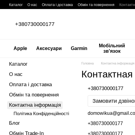
Перейти до основного контенту
Каталог
О нас
Оплата і доставка
Обмін та повернення
Контактн
+380730000177
Мобільний
Apple
Аксесуари
Garmin
зв'язок
Каталог
Головна
Контактна інформація
Контактная
О нас
Оплата і доставка
+380730000177
Обмін та повернення
Замовити дзвіно
Контактна інформація
domowikua@gmail.c
Політика Конфіденційності
Блог
+380730000177
Обмін Trade-In
+380730000177