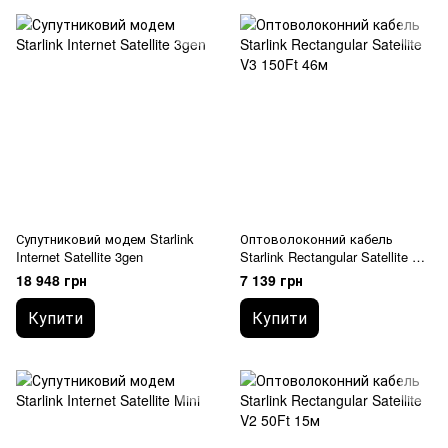
Супутниковий модем Starlink
Оптоволоконний кабель
Internet Satellite 3gen
Starlink Rectangular Satellite V3
150Ft 46м
18 948 грн
7 139 грн
Купити
Купити