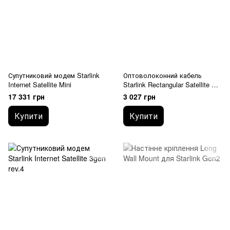
Супутниковий модем Starlink
Оптоволоконний кабель
Internet Satellite Mini
Starlink Rectangular Satellite V2
50Ft 15м
17 331 грн
3 027 грн
Купити
Купити