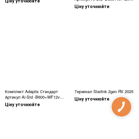
Ціну уточнюйте
ALL
Ціну уточнюйте
Комплект Adaptis Стандарт
Термінал Starlink 2gen RV 2025
Артикул Ai-Std -B600+WF12v
Ціну уточнюйте
ALL - Зар станц
Ціну уточнюйте