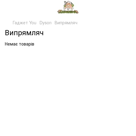
Гаджет You
Dyson
Випрямляч
Випрямляч
Немає товарів