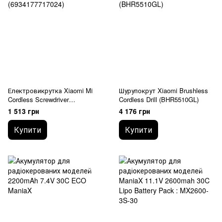
Електровикрутка Xiaomi Mi
Шурупокрут Xiaomi Brushless
Cordless Screwdriver
Cordless Drill (BHR5510GL)
(6934177717024)
1 513 грн
4 176 грн
Купити
Купити