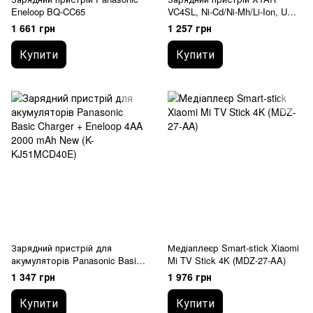
Eneloop BQ-CC65
VC4SL, Ni-Cd/Ni-Mh/Li-Ion, USB
QC3.0
1 661 грн
1 257 грн
Купити
Купити
Зарядний пристрій для
Медіаплеєр Smart-stick Xiaomi
акумуляторів Panasonic Basic
Mi TV Stick 4K (MDZ-27-AA)
Charger + Eneloop 4AA 2000
1 347 грн
1 976 грн
mAh New (K-KJ51MCD40E)
Купити
Купити