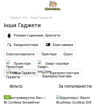
Гаджет You
Інши Гаджети
Інши Гаджети
Розумні годинники, браслети
Квадрокоптери
Екшн камери
Електросамокати
Принтери
Dyson
Проектори
Смарт-окуляри
Інши Гаджети
Відеореєстратори
Фільтр
За популярністю
ХІТ