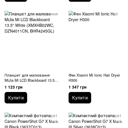
Планшет для малювання
Фен Xiaomi Mi Ionic Hair Dryer
MiJia Mi LCD Blackboard 13.5"
H300
White (XMXHB02WC,
1 123 грн
1 347 грн
DZN4011CN, BHR4245GL)
Купити
Купити