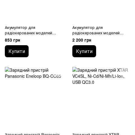
Акумулятор для
Акумулятор для
радіокерованих моделей
радіокерованих моделей
2200mAh 7.4V 30C ECO
ManiaX 11.1V 2600mah 30C
853 грн
2 200 грн
ManiaX
Lipo Battery Pack : MX2600-3S-
30
Купити
Купити
Зарядний пристрій Panasonic
Зарядний пристрій XTAR