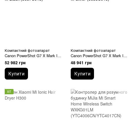
Компактний фотоапарат
Компактний фотоапарат
Canon PowerShot G7 X Mark III
Canon PowerShot G7 X Mark III
Black (3637C013)
Silver (3638C013)
52 982 грн
48 941 грн
Купити
Купити
ХІТ