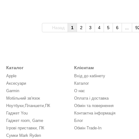
Назад
1
2
3
4
5
6
...
9
Каталог
Клієнтам
Apple
Вхід до кабінету
Аксесуари
Каталог
Garmin
О нас
Мобільний зв'язок
Оплата і доставка
Ноутбуки,Планшети,ПК
Обмін та повернення
Гаджет You
Контактна інформація
Гаджет room, Game
Блог
Ігрові приставки, ПК
Обмін Trade-In
Сумки Mark Ryden