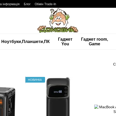
а інформація
Блог
Обмін Trade-In
Гаджет
Гаджет room,
Ноутбуки,Планшети,ПК
You
Game
С
НОВИНКА