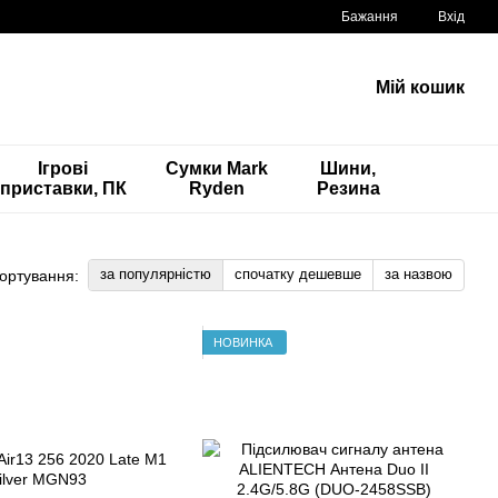
Бажання
Вхід
Мій кошик
Ігрові
Сумки Mark
Шини,
приставки, ПК
Ryden
Резина
за популярністю
спочатку дешевше
за назвою
ортування:
НОВИНКА