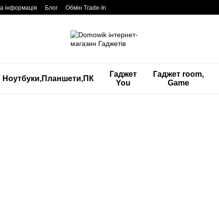
а інформація
Блог
Обмін Trade-In
Гаджет
Гаджет room,
Ноутбуки,Планшети,ПК
You
Game