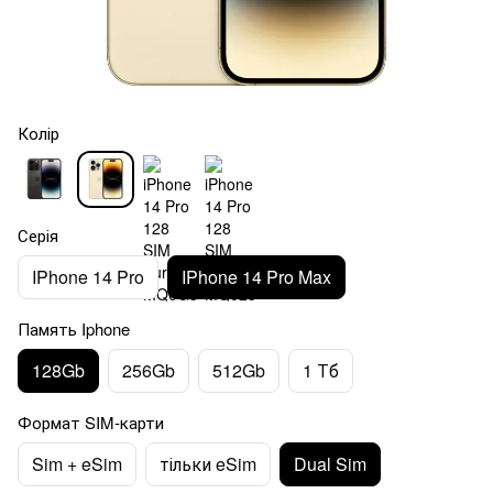
Колір
Серія
IPhone 14 Pro
IPhone 14 Pro Max
Память Iphone
128Gb
256Gb
512Gb
1 Тб
Формат SIM-карти
Sim + eSim
тільки eSim
Dual Sim