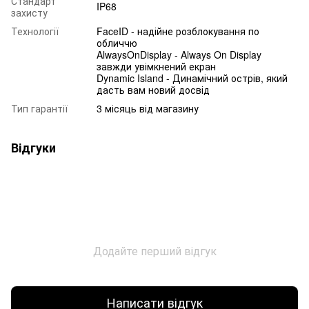
Стандарт
IP68
захисту
Технології
FaceID - надійне розблокування по
обличчю
AlwaysOnDisplay - Always On Display
завжди увімкнений екран
Dynamic Island - Динамічний острів, який
дасть вам новий досвід
Тип гарантії
3 місяць від магазину
Відгуки
Додайте перший відгук
Написати відгук