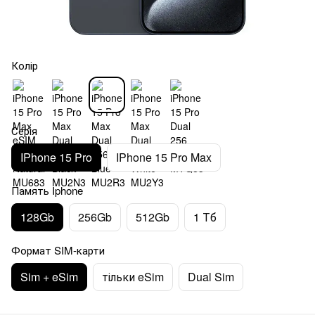
Колір
Серія
IPhone 15 Pro
IPhone 15 Pro Max
Память Iphone
128Gb
256Gb
512Gb
1 Тб
Формат SIM-карти
Sim + eSim
тільки eSim
Dual Sim