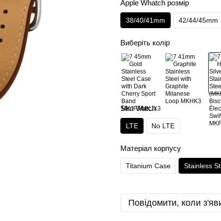
Apple Whatch розмір
38/40/41mm
42/44/45mm
Виберіть колір
SIm Watch
LTE
No LTE
Матеріал корпусу
Titanium Case
Stainless S
Повідомити, коли з'яв