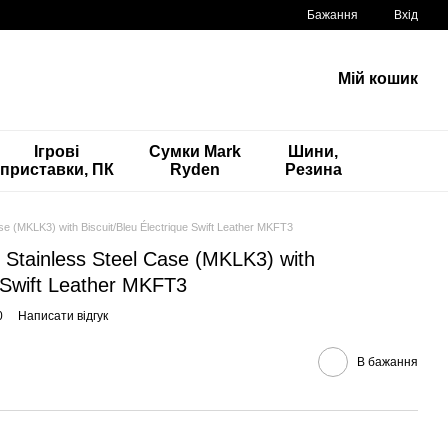
Бажання
Вхід
Мій кошик
Ігрові
Сумки Mark
Шини,
приставки, ПК
Ryden
Резина
e (MKLK3) with Biscuit/Bleu Électrique Swift Leather MKFT3
Stainless Steel Case (MKLK3) with
e Swift Leather MKFT3
0
Написати відгук
В бажання