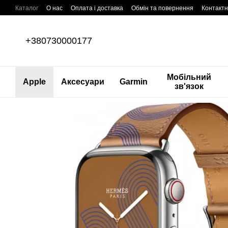
Перейти до основного контенту
Каталог
О нас
Оплата і доставка
Обмін та повернення
Контактн
+380730000177
Мобільний
Apple
Аксесуари
Garmin
зв'язок