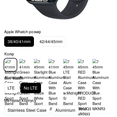
Apple Whatch розмір
38/40/41mm
42/44/45mm
Колір
SIm Watch
LTE
No LTE
Матеріал корпусу
Stainless Steel Case
Aluminium