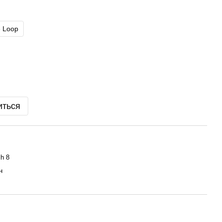
e Loop
иться
h 8
н