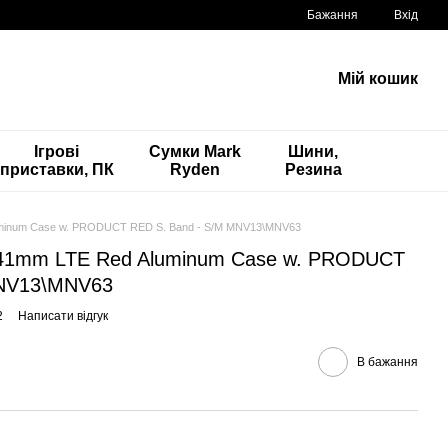
Бажання
Вхід
Мій кошик
Ігрові
Сумки Mark
Шини,
приставки, ПК
Ryden
Резина
luminum Case w. PRODUCT RED S. Band - S/M MNV13\MNV63
8 41mm LTE Red Aluminum Case w. PRODUCT
MNV13\MNV63
2
Написати відгук
В бажання