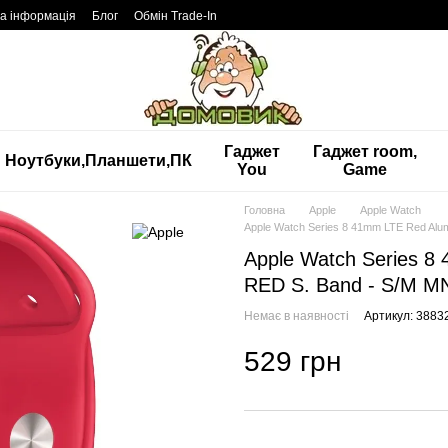
а інформація
Блог
Обмін Trade-In
Гаджет
Гаджет room,
Ноутбуки,Планшети,ПК
You
Game
Головна
Apple
Apple Watch
Apple Watch Series 8 41mm LTE Red A
Apple Watch Series 
RED S. Band - S/M 
Немає в наявності
Артикул: 3883
529 грн