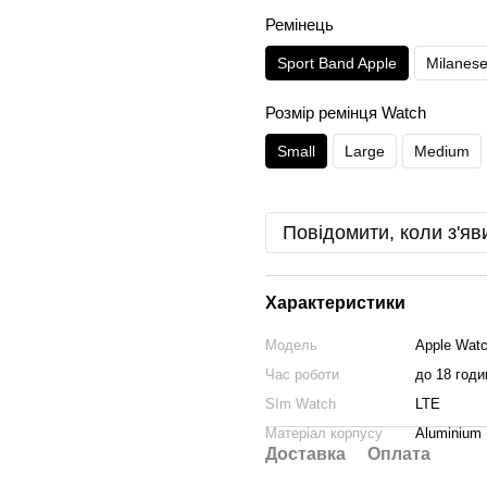
Ремінець
Sport Band Apple
Milanes
Розмір ремінця Watch
Small
Large
Medium
Повідомити, коли з'яв
Характеристики
Модель
Apple Watc
Час роботи
до 18 годи
SIm Watch
LTE
Матеріал корпусу
Aluminium
Доставка
Оплата