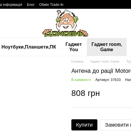
а інформація
Блог
Обмін Trade-In
Гаджет
Гаджет room,
Ноутбуки,Планшети,ПК
You
Game
Головна
Гаджет room, Game
Ту
Антена до рації Moto
В наявності
Артикул: 37633
Нап
808 грн
Купити
Замовити