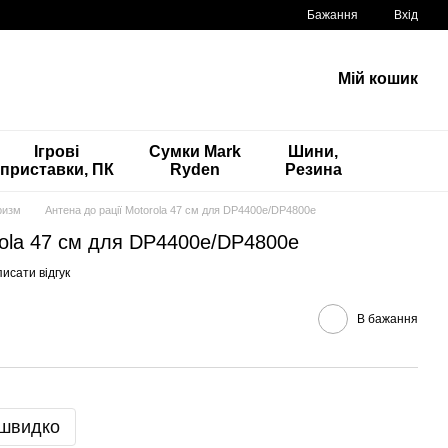
Бажання
Вхід
Мій кошик
Ігрові
Сумки Mark
Шини,
приставки, ПК
Ryden
Резина
ризм
Антена до рації Motorola 47 см для DP4400e/DP4800e
rola 47 см для DP4400e/DP4800e
исати відгук
В бажання
 швидко