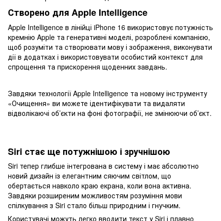
Створено для Apple Intelligence
Apple Intelligence в лінійці iPhone 16 використовує потужність
кремнію Apple та генеративні моделі, розроблені компанією,
щоб розуміти та створювати мову і зображення, виконувати
дії в додатках і використовувати особистий контекст для
спрощення та прискорення щоденних завдань.
Завдяки технології Apple Intelligence та новому інструменту
«Очищення» ви можете ідентифікувати та видаляти
відволікаючі об’єкти на фоні фотографії, не змінюючи об’єкт.
Siri стає ще потужнішою і зручнішою
Siri тепер глибше інтегрована в систему і має абсолютно
новий дизайн із елегантним сяючим світлом, що
обертається навколо краю екрана, коли вона активна.
Завдяки розширеним можливостям розуміння мови
спілкування з Siri стало більш природним і гнучким.
Користувачі можуть легко вводити текст у Siri і плавно