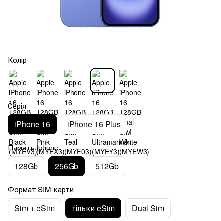
Колір
Серія
iPhone 16
iPhone 16 Plus
Память Iphone
128Gb
256Gb
512Gb
Формат SIM-карти
Sim + eSim
тільки eSim
Dual Sim