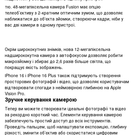
тю. 48-мегапіксельна камера Fusion має опцію
телеоб’єктиву з 2-кратним оптичним зумом, що дозволяє
наближатися до об'єкта зйомки, створюючи кадри, ніби у
вас дві камери в одному пристрої.
Окрім ширококутних знімків, нова 12-мегапіксельна
надширококутна камера з автофокусом дозволяє робити
макрозйомку і збирає до 2,6 разів більше світла, що
покращує якість зображень.
iPhone 16 і iPhone 16 Plus також підтримують створення
просторових фотографій і відео, що дозволяє користувачам
відтворювати спогади з неймовірною глибиною на Apple
Vision Pro.
Зручне керування камерою
Тепер ви можете створювати ідеальні фотографії та відео
за рекордно короткий час. Елементи керування камерою
забезпечують простий доступ до всіх інструментів.
Проведіть пальцем, щоб налаштувати експозицію, глибину
різкості, змінити об’єктив або скористатися цифровим