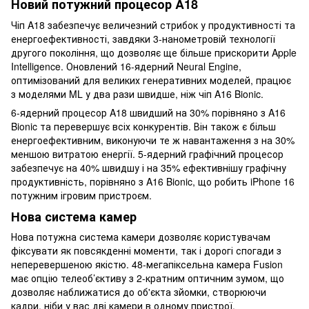
Новий потужний процесор A18
Чіп A18 забезпечує величезний стрибок у продуктивності та
енергоефективності, завдяки 3-нанометровій технології
другого покоління, що дозволяє ще більше прискорити Apple
Intelligence. Оновлений 16-ядерний Neural Engine,
оптимізований для великих генеративних моделей, працює
з моделями ML у два рази швидше, ніж чіп A16 Bionic.
6-ядерний процесор A18 швидший на 30% порівняно з A16
Bionic та перевершує всіх конкурентів. Він також є більш
енергоефективним, виконуючи те ж навантаження з на 30%
меншою витратою енергії. 5-ядерний графічний процесор
забезпечує на 40% швидшу і на 35% ефективнішу графічну
продуктивність, порівняно з A16 Bionic, що робить iPhone 16
потужним ігровим пристроєм.
Нова система камер
Нова потужна система камери дозволяє користувачам
фіксувати як повсякденні моменти, так і дорогі спогади з
неперевершеною якістю. 48-мегапіксельна камера Fusion
має опцію телеоб’єктиву з 2-кратним оптичним зумом, що
дозволяє наближатися до об'єкта зйомки, створюючи
кадри, ніби у вас дві камери в одному пристрої.