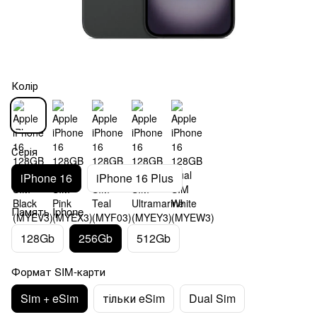
Колір
Серія
iPhone 16
iPhone 16 Plus
Память Iphone
128Gb
256Gb
512Gb
Формат SIM-карти
Sim + eSim
тільки eSim
Dual Sim