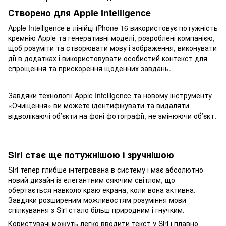
Створено для Apple Intelligence
Apple Intelligence в лінійці iPhone 16 використовує потужність
кремнію Apple та генеративні моделі, розроблені компанією,
щоб розуміти та створювати мову і зображення, виконувати
дії в додатках і використовувати особистий контекст для
спрощення та прискорення щоденних завдань.
Завдяки технології Apple Intelligence та новому інструменту
«Очищення» ви можете ідентифікувати та видаляти
відволікаючі об’єкти на фоні фотографії, не змінюючи об’єкт.
Siri стає ще потужнішою і зручнішою
Siri тепер глибше інтегрована в систему і має абсолютно
новий дизайн із елегантним сяючим світлом, що
обертається навколо краю екрана, коли вона активна.
Завдяки розширеним можливостям розуміння мови
спілкування з Siri стало більш природним і гнучким.
Користувачі можуть легко вводити текст у Siri і плавно