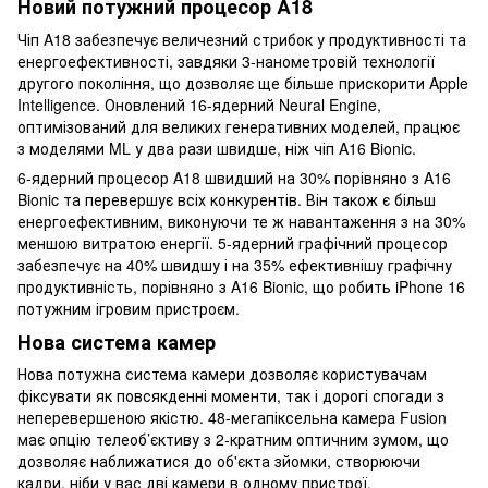
Новий потужний процесор A18
Чіп A18 забезпечує величезний стрибок у продуктивності та
енергоефективності, завдяки 3-нанометровій технології
другого покоління, що дозволяє ще більше прискорити Apple
Intelligence. Оновлений 16-ядерний Neural Engine,
оптимізований для великих генеративних моделей, працює
з моделями ML у два рази швидше, ніж чіп A16 Bionic.
6-ядерний процесор A18 швидший на 30% порівняно з A16
Bionic та перевершує всіх конкурентів. Він також є більш
енергоефективним, виконуючи те ж навантаження з на 30%
меншою витратою енергії. 5-ядерний графічний процесор
забезпечує на 40% швидшу і на 35% ефективнішу графічну
продуктивність, порівняно з A16 Bionic, що робить iPhone 16
потужним ігровим пристроєм.
Нова система камер
Нова потужна система камери дозволяє користувачам
фіксувати як повсякденні моменти, так і дорогі спогади з
неперевершеною якістю. 48-мегапіксельна камера Fusion
має опцію телеоб’єктиву з 2-кратним оптичним зумом, що
дозволяє наближатися до об'єкта зйомки, створюючи
кадри, ніби у вас дві камери в одному пристрої.