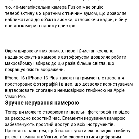
тю. 48-мегапіксельна камера Fusion має опцію
телеоб’єктиву з 2-кратним оптичним зумом, що дозволяє
наближатися до об'єкта зйомки, створюючи кадри, ніби у
вас дві камери в одному пристрої.
Окрім ширококутних знімків, нова 12-мегапіксельна
надширококутна камера з автофокусом дозволяє робити
макрозйомку і збирає до 2,6 разів більше світла, що
покращує якість зображень.
iPhone 16 і iPhone 16 Plus також підтримують створення
просторових фотографій і відео, що дозволяє користувачам
відтворювати спогади з неймовірною глибиною на Apple
Vision Pro.
Зручне керування камерою
Тепер ви можете створювати ідеальні фотографії та відео
за рекордно короткий час. Елементи керування камерою
забезпечують простий доступ до всіх інструментів.
Проведіть пальцем, щоб налаштувати експозицію, глибину
різкості, змінити об’єктив або скористатися цифровим