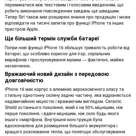
перемикатися між текстовим і голосовим введенням, що
робить виконання повсякденних завдань ще швидшим.
Тепер Siri також має розширені знання про продукцію і може
відповідати на тисячі запитів про функції iPhone та інших
пристроїв Apple.
Ще більший термін служби батареї
Попри нові функції iPhone 16 збільшує тривалість роботи від
батареї, що особливо корисно для ігор, серіальних
марафонів і прослуховування музики — фактично, майже
нескінченно.
Вражаючий новий дизайн з передовою
довговічністю
iPhone 16 має корпус з алюмінію аерокосмічного класу та
стильну однотонну скляну задню частину, яка відрізняється
надзвичайною міцністю і вражаючим виглядом. Ceramic
Shield останнього покоління, який є на 50% міцнішим, ніж
перше покоління, і вдвічі міцнішим, ніж скло будь-якого
іншого смартфона. Внутрішня конструкція була
вдосконалена для розміщення більшого акумулятора і
кращого розсіювання тепла, що полегшує обслуговування