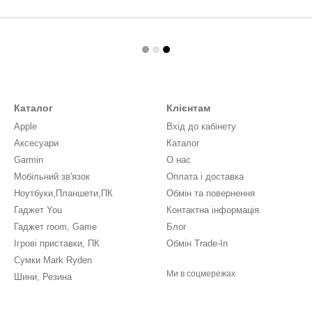
Каталог
Клієнтам
Apple
Вхід до кабінету
Аксесуари
Каталог
Garmin
О нас
Мобільний зв'язок
Оплата і доставка
Ноутбуки,Планшети,ПК
Обмін та повернення
Гаджет You
Контактна інформація
Гаджет room, Game
Блог
Ігрові приставки, ПК
Обмін Trade-In
Сумки Mark Ryden
Ми в соцмережах
Шини, Резина