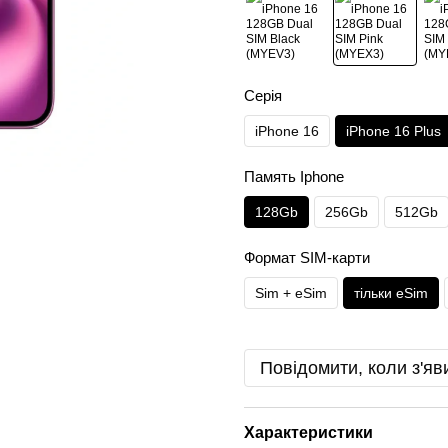
Серія
iPhone 16
iPhone 16 Plus
Память Iphone
128Gb
256Gb
512Gb
Формат SIM-карти
Sim + eSim
тільки eSim
Повідомити, коли з'яв
Характеристики