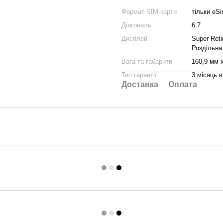
Формат SIM-карти
тільки eS
Діагональ
6.7
Дисплей
Super Ret
Роздільна 
Вага та габарити
160,9 мм 
Тип гарантії
3 місяць в
Доставка
Оплата