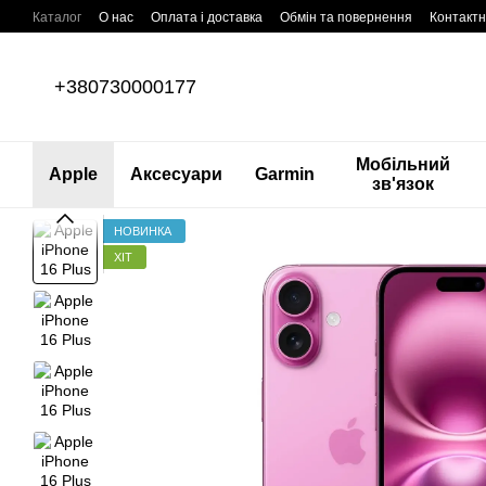
Перейти до основного контенту
Каталог
О нас
Оплата і доставка
Обмін та повернення
Контактн
+380730000177
Мобільний
Apple
Аксесуари
Garmin
зв'язок
НОВИНКА
ХІТ