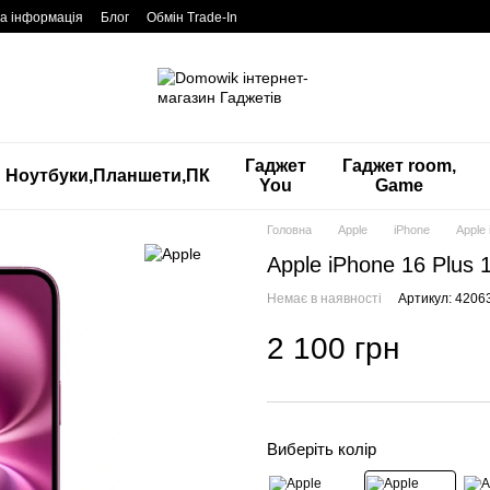
а інформація
Блог
Обмін Trade-In
Гаджет
Гаджет room,
Ноутбуки,Планшети,ПК
You
Game
Головна
Apple
iPhone
Apple
Apple iPhone 16 Plus
Немає в наявності
Артикул: 4206
2 100 грн
Виберіть колір