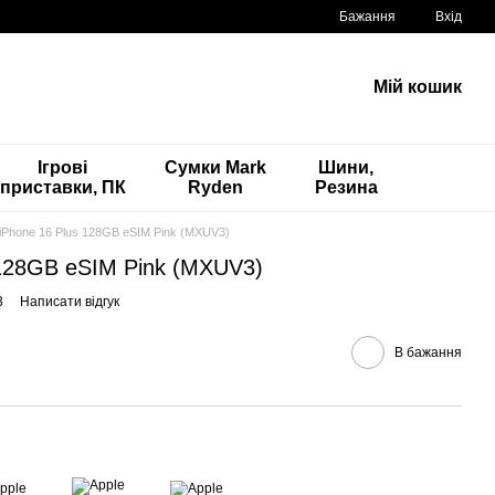
Бажання
Вхід
Мій кошик
Ігрові
Сумки Mark
Шини,
приставки, ПК
Ryden
Резина
 iPhone 16 Plus 128GB eSIM Pink (MXUV3)
 128GB eSIM Pink (MXUV3)
3
Написати відгук
В бажання