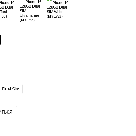
Dual Sim
иться