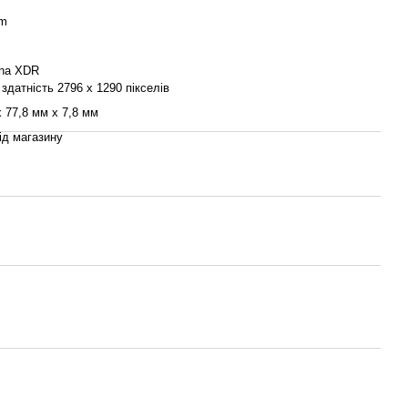
im
ina XDR
здатність 2796 x 1290 пікселів
х 77,8 мм х 7,8 мм
ід магазину