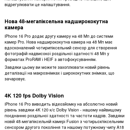
відрегулювати це налаштування.
Нова 48-мегапіксельна надширококутна
камера
iPhone 16 Pro додає другу камеру на 48 Мп до системи
камер Pro. Нова надширококутна камера на 48 Мп має
вдосконалений чотирипіксельний сенсор для створення
фотографій надвисокої роздільної здатності 48 Мп у
форматах ProRAW і HEIF з автофокусуванням.
Завдяки цьому ви можете захоплювати новий рівень
деталізації на макрознімках і ширококутних знімках, що
зачаровує.
4K 120 fps Dolby Vision
iPhone 16 Pro виводить відеозйомку на абсолютно новий
рівень завдяки 4K 120 к/с Dolby Vision - нашому найвищому
поєднанню роздільної здатності та частоти кадрів. Завдяки
новій 48-мегапіксельній камері Fusion з чотирьохпіксельним
сенсором другого покоління та нашому потужному чипу A18