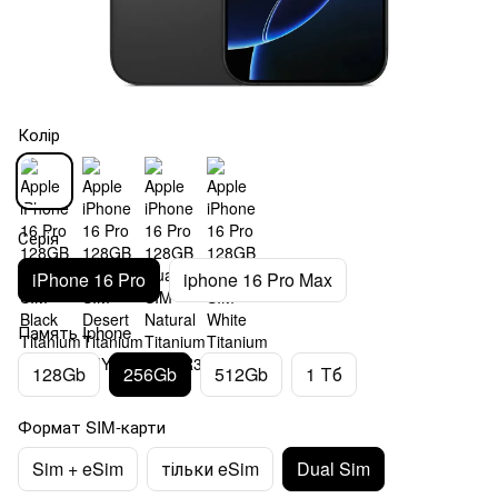
Колір
Серія
iPhone 16 Pro
iphone 16 Pro Max
Память Iphone
128Gb
256Gb
512Gb
1 Тб
Формат SIM-карти
Sim + eSim
тільки eSim
Dual Sim