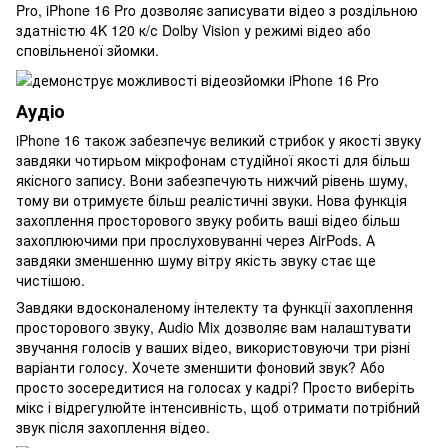
Pro, iPhone 16 Pro дозволяє записувати відео з роздільною
здатністю 4K 120 к/с Dolby Vision у режимі відео або
сповільненої зйомки.
Аудіо
iPhone 16 також забезпечує великий стрибок у якості звуку
завдяки чотирьом мікрофонам студійної якості для більш
якісного запису. Вони забезпечують нижчий рівень шуму,
тому ви отримуєте більш реалістичні звуки. Нова функція
захоплення просторового звуку робить ваші відео більш
захоплюючими при прослуховуванні через AirPods. А
завдяки зменшенню шуму вітру якість звуку стає ще
чистішою.
Завдяки вдосконаленому інтелекту та функції захоплення
просторового звуку, Audio Mix дозволяє вам налаштувати
звучання голосів у ваших відео, використовуючи три різні
варіанти голосу. Хочете зменшити фоновий звук? Або
просто зосередитися на голосах у кадрі? Просто виберіть
мікс і відрегулюйте інтенсивність, щоб отримати потрібний
звук після захоплення відео.