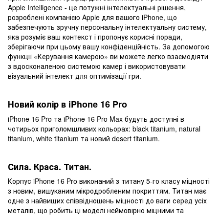
Apple Intelligence - це потужні інтелектуальні рішення,
розроблені компанією Apple для вашого iPhone, що
забезпечують зручну персональну інтелектуальну систему,
яка розуміє ваш контекст і пропонує корисні поради,
зберігаючи при цьому вашу конфіденційність. За допомогою
функції «Керування камерою» ви можете легко взаємодіяти
з вдосконаленою системою камер і використовувати
візуальний інтелект для оптимізації гри.
Новий колір в iPhone 16 Pro
iPhone 16 Pro та iPhone 16 Pro Max будуть доступні в
чотирьох приголомшливих кольорах: black titanium, natural
titanium, white titanium та новий desert titanium.
Сила. Краса. Титан.
Корпус iPhone 16 Pro виконаний з титану 5-го класу міцності
з новим, вишуканим мікродробленим покриттям. Титан має
одне з найвищих співвідношень міцності до ваги серед усіх
металів, що робить ці моделі неймовірно міцними та