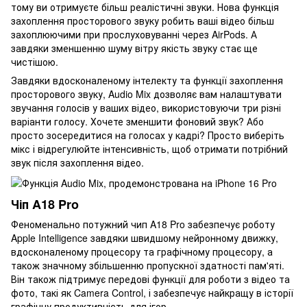
тому ви отримуєте більш реалістичні звуки. Нова функція
захоплення просторового звуку робить ваші відео більш
захоплюючими при прослуховуванні через AirPods. А
завдяки зменшенню шуму вітру якість звуку стає ще
чистішою.
Завдяки вдосконаленому інтелекту та функції захоплення
просторового звуку, Audio Mix дозволяє вам налаштувати
звучання голосів у ваших відео, використовуючи три різні
варіанти голосу. Хочете зменшити фоновий звук? Або
просто зосередитися на голосах у кадрі? Просто виберіть
мікс і відрегулюйте інтенсивність, щоб отримати потрібний
звук після захоплення відео.
Чіп A18 Pro
Феноменально потужний чип A18 Pro забезпечує роботу
Apple Intelligence завдяки швидшому нейронному движку,
вдосконаленому процесору та графічному процесору, а
також значному збільшенню пропускної здатності пам'яті.
Він також підтримує передові функції для роботи з відео та
фото, такі як Camera Control, і забезпечує найкращу в історії
графічну продуктивність для ігор.