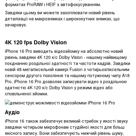
форматах ProRAW і HEIF з автофокусуванням.
Завдяки цьому ви можете захоплювати новий рівень
деталізації на макрознімках і ширококутних знімках, що
зачаровує.
4K 120 fps Dolby Vision
iPhone 16 Pro виводить відеозйомку на абсолютно новий
рівень завдяки 4K 120 к/с Dolby Vision - нашому найвищому
поєднанню роздільної здатності та частоти кадрів. Завдяки
новій 48-мегапіксельній камері Fusion з чотирьохпіксельним
сенсором другого покоління та нашому потужному чипу A18
Pro, iPhone 16 Pro дозволяє записувати відео з роздільною
здатністю 4K 120 к/с Dolby Vision у режимі відео або
сповільненої зйомки.
Аудіо
iPhone 16 також забезпечує великий стрибок у якості звуку
завдяки чотирьом мікрофонам студійної якості для більш
якісного запису. Вони забезпечують нижчий рівень шуму,