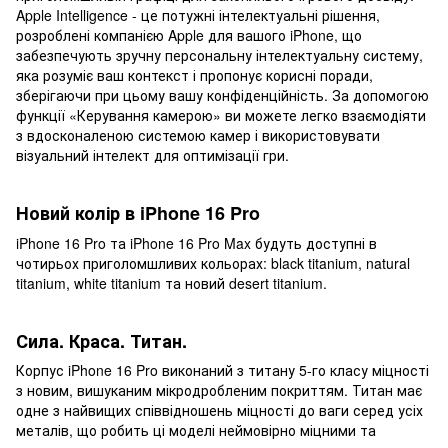
Apple Intelligence - це потужні інтелектуальні рішення,
розроблені компанією Apple для вашого iPhone, що
забезпечують зручну персональну інтелектуальну систему,
яка розуміє ваш контекст і пропонує корисні поради,
зберігаючи при цьому вашу конфіденційність. За допомогою
функції «Керування камерою» ви можете легко взаємодіяти
з вдосконаленою системою камер і використовувати
візуальний інтелект для оптимізації гри.
Новий колір в iPhone 16 Pro
iPhone 16 Pro та iPhone 16 Pro Max будуть доступні в
чотирьох приголомшливих кольорах: black titanium, natural
titanium, white titanium та новий desert titanium.
Сила. Краса. Титан.
Корпус iPhone 16 Pro виконаний з титану 5-го класу міцності
з новим, вишуканим мікродробленим покриттям. Титан має
одне з найвищих співвідношень міцності до ваги серед усіх
металів, що робить ці моделі неймовірно міцними та