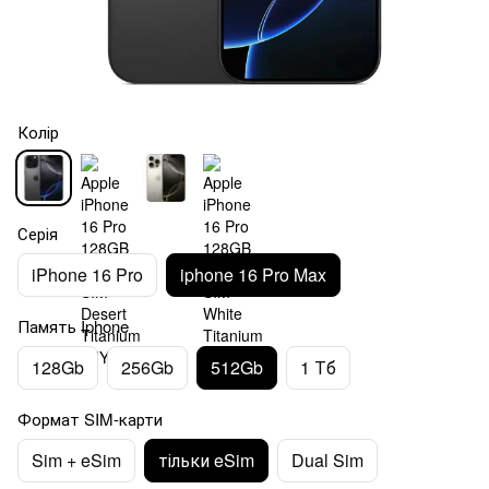
Колір
Серія
iPhone 16 Pro
iphone 16 Pro Max
Память Iphone
128Gb
256Gb
512Gb
1 Тб
Формат SIM-карти
Sim + eSim
тільки eSim
Dual Sim