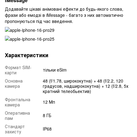
iMessage
Додавайте цікаві анімовані ефекти до будь-якого слова,
фрази або емодзі в iMessage - багато з них автоматично
пропонуються під час введення.
Характеристики
Формат SIM-
тільки eSim
карти
Основна
48 (f/1.78, ширококутна) + 48 (f/2.2, 120
камера
градусов, надширококутна) + 12 (f/2.8, 5х
кратний телеобьектив)
Фронтальна
12 Мп
камера
Оперативна
8 ГБ
пам
Стандарт
IP68
захисту