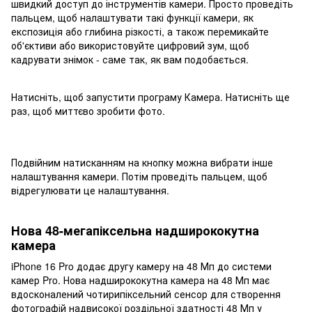
швидкий доступ до інструментів камери. Просто проведіть
пальцем, щоб налаштувати такі функції камери, як
експозиція або глибина різкості, а також перемикайте
об'єктиви або використовуйте цифровий зум, щоб
кадрувати знімок - саме так, як вам подобається.
Натисніть, щоб запустити програму Камера. Натисніть ще
раз, щоб миттєво зробити фото.
Подвійним натисканням на кнопку можна вибрати інше
налаштування камери. Потім проведіть пальцем, щоб
відрегулювати це налаштування.
Нова 48-мегапіксельна надширококутна
камера
iPhone 16 Pro додає другу камеру на 48 Мп до системи
камер Pro. Нова надширококутна камера на 48 Мп має
вдосконалений чотирипіксельний сенсор для створення
фотографій надвисокої роздільної здатності 48 Мп у