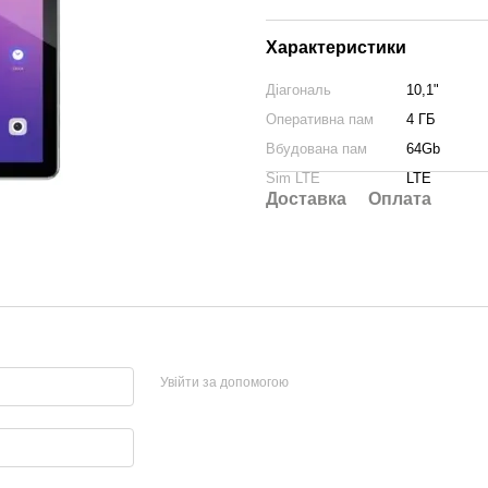
Характеристики
Діагональ
10,1"
Оперативна пам
4 ГБ
Вбудована пам
64Gb
Sim LTE
LTE
Доставка
Оплата
Увійти за допомогою