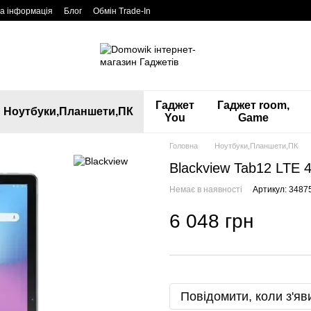
а інформація
Блог
Обмін Trade-In
Гаджет
Гаджет room,
Ноутбуки,Планшети,ПК
You
Game
Головна
Ноутбуки,Планшети,ПК
Blackview Tab12 LTE 4
Немає в наявності
Артикул: 3487
6 048 грн
Повідомити, коли з'яв