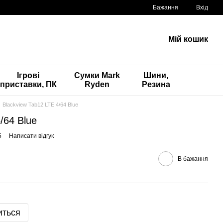
Бажання
Вхід
Мій кошик
Ігрові
Сумки Mark
Шини,
приставки, ПК
Ryden
Резина
Blackview Tab12 LTE 4/64 Blue
/64 Blue
5
Написати відгук
В бажання
иться