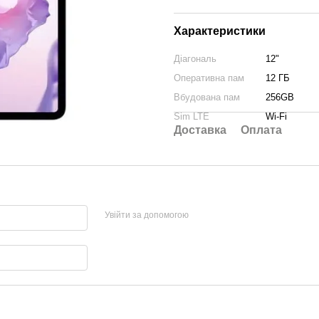
Характеристики
Діагональ
12"
Оперативна пам
12 ГБ
Вбудована пам
256GB
Sim LTE
Wi-Fi
Доставка
Оплата
Увійти за допомогою