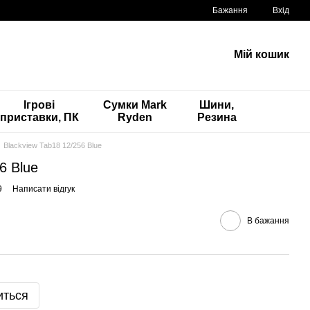
Бажання
Вхід
Мій кошик
Ігрові
Сумки Mark
Шини,
приставки, ПК
Ryden
Резина
Blackview Tab18 12/256 Blue
6 Blue
9
Написати відгук
В бажання
иться