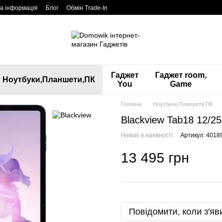
а інформація
Блог
Обмін Trade-In
Гаджет
Гаджет room,
Ноутбуки,Планшети,ПК
You
Game
Головна
Ноутбуки,Планшети,ПК
Blackview Tab18 12/25
Немає в наявності
Артикул: 4018
13 495 грн
Повідомити, коли з'яв