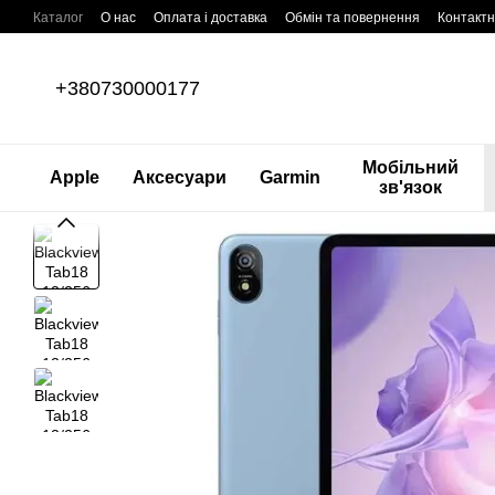
Перейти до основного контенту
Каталог
О нас
Оплата і доставка
Обмін та повернення
Контактн
+380730000177
Мобільний
Apple
Аксесуари
Garmin
зв'язок