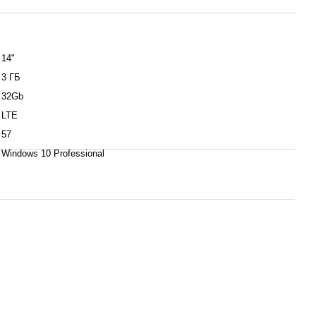
14"
3 ГБ
32Gb
LTE
57
Windows 10 Professional