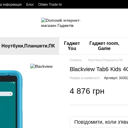
а інформація
Блог
Обмін Trade-In
Гаджет
Гаджет room,
Ноутбуки,Планшети,ПК
You
Game
Головна
Ноутбуки,Планшети,ПК
Blackview Tab6 Kids 4
Немає в наявності
Артикул: 3430
4 876 грн
Повідомити, коли з'яв