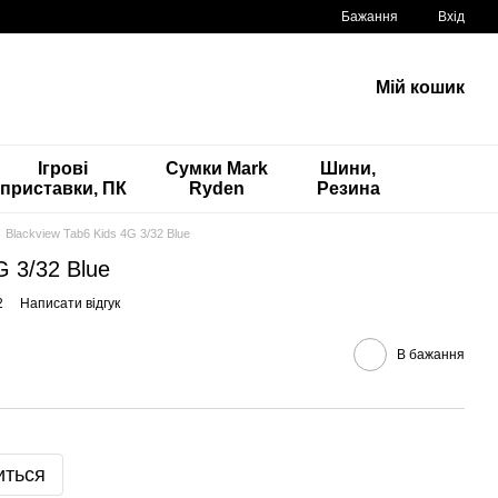
Бажання
Вхід
Мій кошик
Ігрові
Сумки Mark
Шини,
приставки, ПК
Ryden
Резина
Blackview Tab6 Kids 4G 3/32 Blue
G 3/32 Blue
2
Написати відгук
В бажання
иться