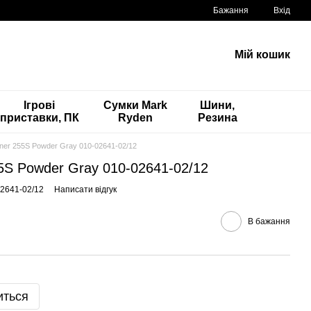
Бажання
Вхід
Мій кошик
Ігрові
Сумки Mark
Шини,
приставки, ПК
Ryden
Резина
ner 255S Powder Gray 010-02641-02/12
5S Powder Gray 010-02641-02/12
02641-02/12
Написати відгук
В бажання
иться