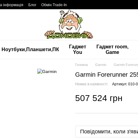
а інформація
Блог
Обмін Trade-In
Гаджет
Гаджет room,
Ноутбуки,Планшети,ПК
You
Game
Головна
Garmin
Garmin Forerun
Garmin Forerunner 25
Немає в наявності
Артикул: 010-
507 524 грн
Повідомити, коли з'яв