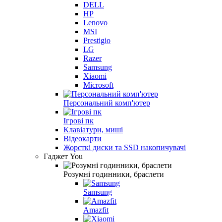
DELL
HP
Lenovo
MSI
Prestigio
LG
Razer
Samsung
Xiaomi
Microsoft
Персональний комп'ютер
Ігрові пк
Клавіатури, миші
Відеокарти
Жорсткі диски та SSD накопичувачі
Гаджет You
Розумні годинники, браслети
Samsung
Amazfit