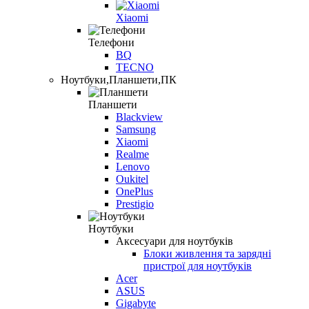
Xiaomi
Телефони
BQ
TECNO
Ноутбуки,Планшети,ПК
Планшети
Blackview
Samsung
Xiaomi
Realme
Lenovo
Oukitel
OnePlus
Prestigio
Ноутбуки
Аксесуари для ноутбуків
Блоки живлення та зарядні
пристрої для ноутбуків
Acer
ASUS
Gigabyte