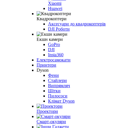
Xiaomi
Huawei
Квадрокоптери
Аксесуари до квадрокоптерів
DJI Роботи
Екшн камери
GoPro
DJI
Insta360
Електросамокати
Принтери
Dyson
Фени
Стайлери
Випрямляч
Щітки
Пилососи
Клімат Dyson
Проектори
Смарт-окуляри