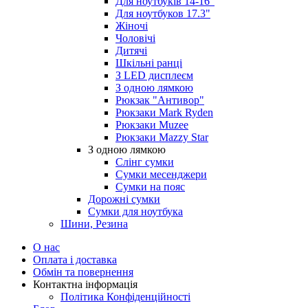
Для ноутбуків 14-16"
Для ноутбуков 17.3"
Жіночі
Чоловічі
Дитячі
Шкільні ранці
З LED дисплеєм
З одною лямкою
Рюкзак "Антивор"
Рюкзаки Mark Ryden
Рюкзаки Muzee
Рюкзаки Mazzy Star
З одною лямкою
Слінг сумки
Сумки месенджери
Сумки на пояс
Дорожні сумки
Сумки для ноутбука
Шини, Резина
О нас
Оплата і доставка
Обмін та повернення
Контактна інформація
Політика Конфіденційності