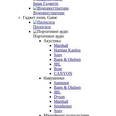
Інши Гаджети
Відеореєстратори
Гаджет room, Game
Пилососи
Портативне аудіо
Акустика
Marshall
Harman Kardon
Sony
Bang & Olufsen
JBL
Bose
CANYON
Навушники
Samsung
Bang & Olufsen
JBL
Dyson
Marshall
Sennheiser
Sony
Мікрофонні радіосистеми