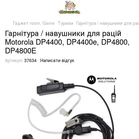
Гаджет room, Game
Туризм
Гарнітура / навушники для р
Гарнітура / навушники для рацій
Motorola DP4400, DP4400e, DP4800,
DP4800E
Артикул:
37634
Написати відгук