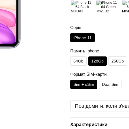
Серія
iPhone 11
Память Iphone
64Gb
128Gb
256Gb
Формат SIM-карти
Sim + eSim
Dual Sim
Повідомити, коли з'яв
Характеристики