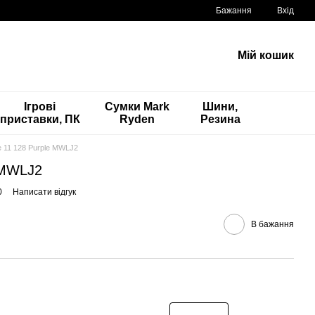
Бажання
Вхід
Мій кошик
Ігрові
Сумки Mark
Шини,
приставки, ПК
Ryden
Резина
e 11 128 Purple MWLJ2
 MWLJ2
0
Написати відгук
В бажання