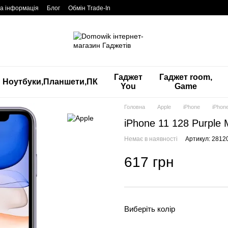
а інформація
Блог
Обмін Trade-In
Гаджет
Гаджет room,
Ноутбуки,Планшети,ПК
You
Game
Головна
Apple
iPhone
iPhon
iPhone 11 128 Purple
Немає в наявності
Артикул: 2812
617 грн
Виберіть колір