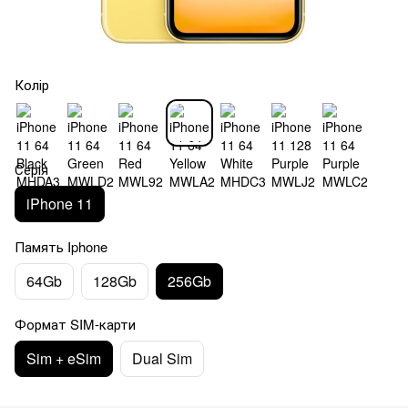
Колір
Серія
iPhone 11
Память Iphone
64Gb
128Gb
256Gb
Формат SIM-карти
Sim + eSim
Dual Sim