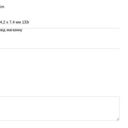
Sim
64,2 х 7,4 мм 133г
 від магазину