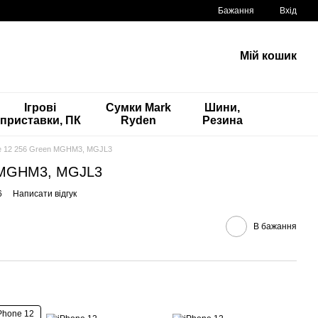
Бажання
Вхід
Мій кошик
Ігрові
Сумки Mark
Шини,
приставки, ПК
Ryden
Резина
e 12 256 Green MGHM3, MGJL3
n MGHM3, MGJL3
6
Написати відгук
В бажання