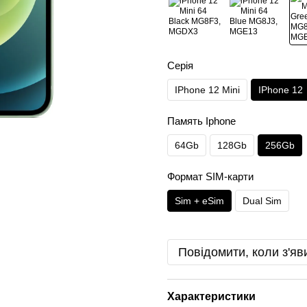
Серія
IPhone 12 Mini
IPhone 12
Память Iphone
64Gb
128Gb
256Gb
Формат SIM-карти
Sim + eSim
Dual Sim
Повідомити, коли з'яв
Характеристики