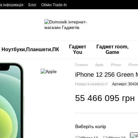
а інформація
Блог
Обмін Trade-In
Гаджет
Гаджет room,
Ноутбуки,Планшети,ПК
You
Game
Головна
Apple
iPhone
iPhon
iPhone 12 256 Gree
Немає в наявності
Артикул: 3043
55 466 095 грн
Виберіть колір