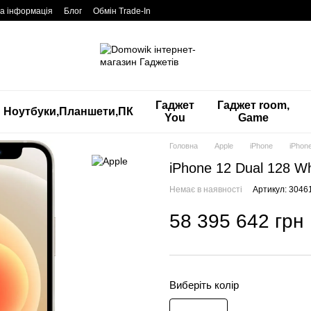
а інформація
Блог
Обмін Trade-In
Гаджет
Гаджет room,
Ноутбуки,Планшети,ПК
You
Game
Головна
Apple
iPhone
iPhon
iPhone 12 Dual 128 
Немає в наявності
Артикул: 3046
58 395 642 грн
Виберіть колір