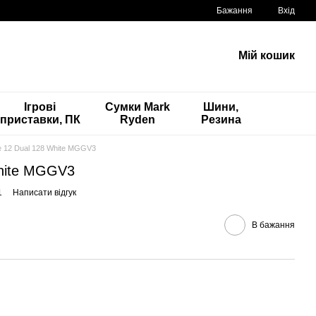
Бажання
Вхід
Мій кошик
Ігрові
Сумки Mark
Шини,
приставки, ПК
Ryden
Резина
e 12 Dual 128 White MGGV3
White MGGV3
1
Написати відгук
В бажання