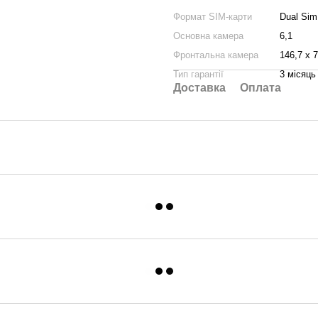
Формат SIM-карти
Dual Sim
Основна камера
6,1
Фронтальна камера
146,7 х 
Тип гарантії
3 місяць
Доставка
Оплата