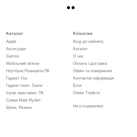
Каталог
Клієнтам
Apple
Вхід до кабінету
Аксесуари
Каталог
Garmin
О нас
Мобільний зв'язок
Оплата і доставка
Ноутбуки,Планшети,ПК
Обмін та повернення
Гаджет You
Контактна інформація
Гаджет room, Game
Блог
Ігрові приставки, ПК
Обмін Trade-In
Сумки Mark Ryden
Ми в соцмережах
Шини, Резина