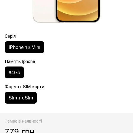
Серія
IPhone 12 Mini
Память Iphone
64Gb
Формат SIM-карти
Sim + eSim
Немає в наявності
779 грн