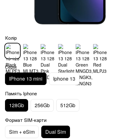
Колір
Серія
IPhone 13 mini
Iphone 13
Память Iphone
128Gb
256Gb
512Gb
Формат SIM-карти
Sim + eSim
Dual Sim