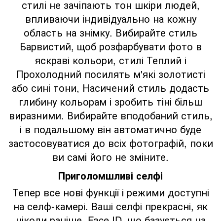
стилі не зачіпають тон шкіри людей,
впливаючи індивідуально на кожну
область на знімку. Вибирайте стиль
Барвистий, щоб розфарбувати фото в
яскраві кольори, стилі Теплий і
Прохолодний посилять м'які золотисті
або сині тони, Насичений стиль додасть
глибину кольорам і зробить тіні більш
виразними. Вибирайте вподобаний стиль,
і в подальшому він автоматично буде
застосовуватися до всіх фотографій, поки
ви самі його не зміните.
Приголомшливі селфі
Тепер все нові функції і режими доступні
на селф-камері. Ваші селфі прекрасні, як
ніколи раніше. Face ID, що базується на