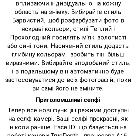
впливаючи індивідуально на кожну
область на знімку. Вибирайте стиль
Барвистий, щоб розфарбувати фото в
яскраві кольори, стилі Теплий і
Прохолодний посилять м'які золотисті
або сині тони, Насичений стиль додасть
глибину кольорам і зробить тіні більш
виразними. Вибирайте вподобаний стиль,
і в подальшому він автоматично буде
застосовуватися до всіх фотографій, поки
ви самі його не зміните.
Приголомшливі селфі
Тепер все нові функції і режими доступні
на селф-камері. Ваші селфі прекрасні, як
ніколи раніше. Face ID, що базується на
роботі камери TrueDepth і процесора А15,