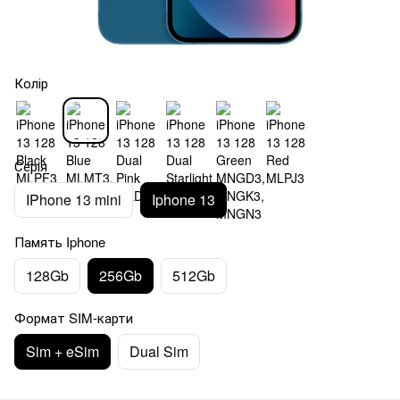
Колір
Серія
IPhone 13 mini
Iphone 13
Память Iphone
128Gb
256Gb
512Gb
Формат SIM-карти
Sim + eSim
Dual Sim