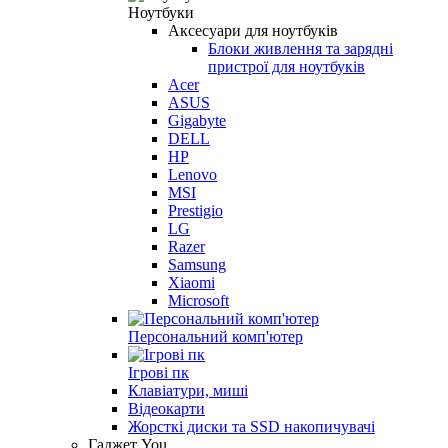
Ноутбуки
Аксесуари для ноутбуків
Блоки живлення та зарядні
пристрої для ноутбуків
Acer
ASUS
Gigabyte
DELL
HP
Lenovo
MSI
Prestigio
LG
Razer
Samsung
Xiaomi
Microsoft
Персональний комп'ютер
Ігрові пк
Клавіатури, миші
Відеокарти
Жорсткі диски та SSD накопичувачі
Гаджет You