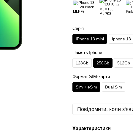
Серія
IPhone 13 mini
Iphone 13
Память Iphone
128Gb
256Gb
512Gb
Формат SIM-карти
Sim + eSim
Dual Sim
Повідомити, коли з'яв
Характеристики