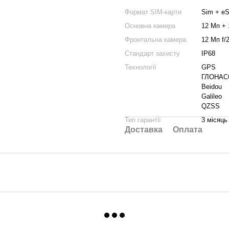
Формат SIM-карти
Sim + e
Основна камера
12 Мп +
Фронтальна камера
12 Мп f/2
Стандарт захисту
IP68
Технології
GPS
ГЛОНАС
Beidou
Galileo
QZSS
Тип гарантії
3 місяць
Доставка
Оплата