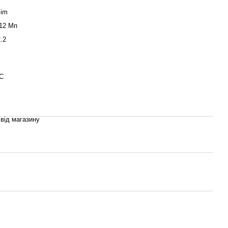
Sim
 12 Мп
.2
С
 від магазину