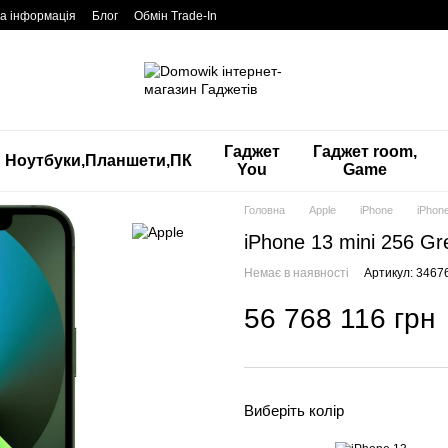
а інформація
Блог
Обмін Trade-In
Гаджет
Гаджет room,
Ноутбуки,Планшети,ПК
You
Game
Головна
Apple
iPhone
iPhon
iPhone 13 mini 256 G
Немає в наявності
Артикул: 3467
56 768 116 грн
Виберіть колір