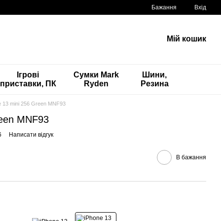
Бажання
Вхід
Мій кошик
Ігрові
Сумки Mark
Шини,
приставки, ПК
Ryden
Резина
e 13 mini 256 Green MNF93
reen MNF93
6
Написати відгук
В бажання