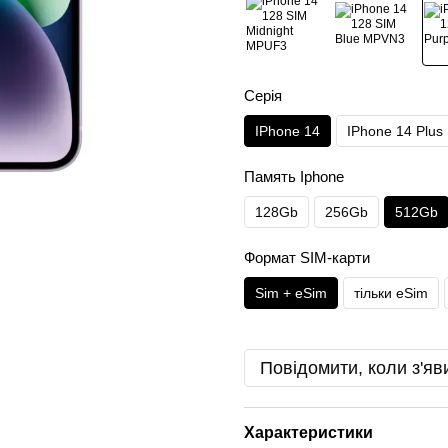
Серія
IPhone 14
IPhone 14 Plus
Память Iphone
128Gb
256Gb
512Gb
Формат SIM-карти
Sim + eSim
тільки eSim
Повідомити, коли з'яв
Характеристики