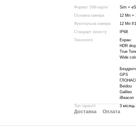
Формат SIM-карти
Sim + e
Основна камера
12 Мп +
Фронтальна камера
12 Мп f/1
Стандарт захисту
IP68
Технології
Екран:
HDR disp
True Ton
Wide colo
Бездрото
GPS
ГЛОНАС
Beidou
Galileo
iBeacon
Тип гарантії
3 місяць
Доставка
Оплата