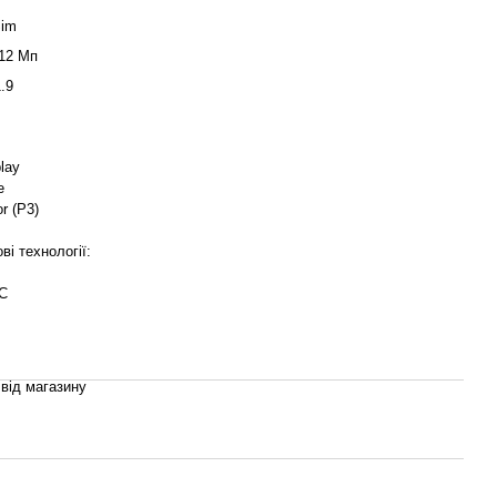
Sim
 12 Мп
.9
lay
e
r (P3)
ві технології:
С
 від магазину