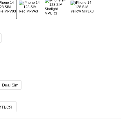
Dual Sim
иться