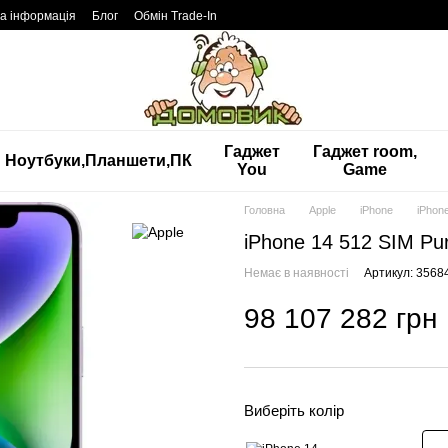
а інформація
Блог
Обмін Trade-In
Гаджет
Гаджет room,
Ноутбуки,Планшети,ПК
You
Game
Головна
Apple
iPhone
iPhon
iPhone 14 512 SIM Pu
Немає в наявності
Артикул: 3568
98 107 282 грн
Виберіть колір