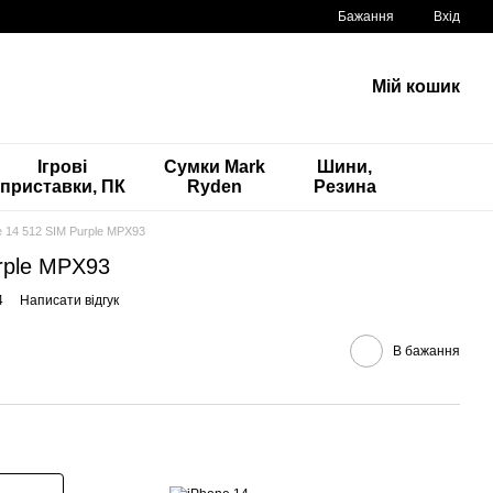
Бажання
Вхід
Мій кошик
Ігрові
Сумки Mark
Шини,
приставки, ПК
Ryden
Резина
e 14 512 SIM Purple MPX93
rple MPX93
4
Написати відгук
В бажання