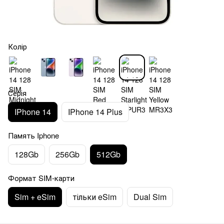
Колір
Серія
IPhone 14
IPhone 14 Plus
Память Iphone
128Gb
256Gb
512Gb
Формат SIM-карти
Sim + eSim
тільки eSim
Dual Sim