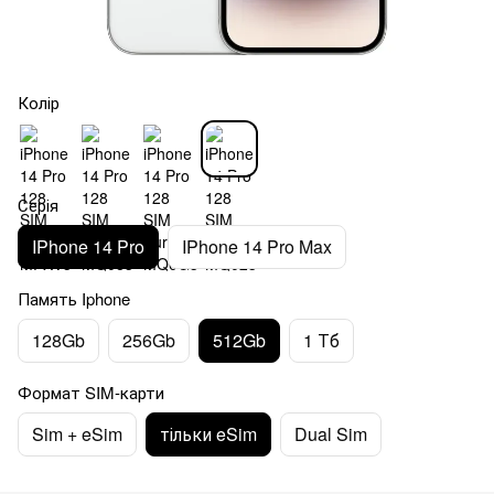
Колір
Серія
IPhone 14 Pro
IPhone 14 Pro Max
Память Iphone
128Gb
256Gb
512Gb
1 Тб
Формат SIM-карти
Sim + eSim
тільки eSim
Dual Sim