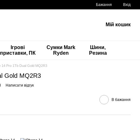
Бажання
Вхід
Мій кошик
Ігрові
Сумки Mark
Шини,
приставки, ПК
Ryden
Резина
e 14 Pro 1Tb Dual Gold MQ2R3
al Gold MQ2R3
3
Написати відгук
В бажання