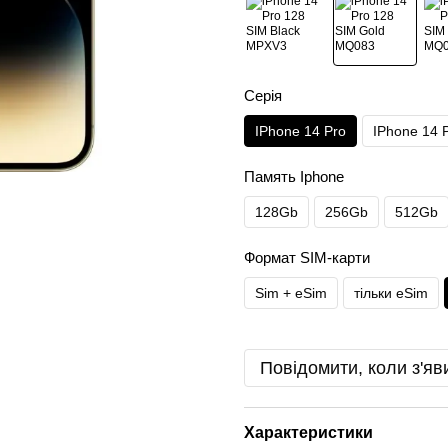
Серія
IPhone 14 Pro
IPhone 14 
Память Iphone
128Gb
256Gb
512Gb
Формат SIM-карти
Sim + eSim
тільки eSim
Повідомити, коли з'яв
Характеристики