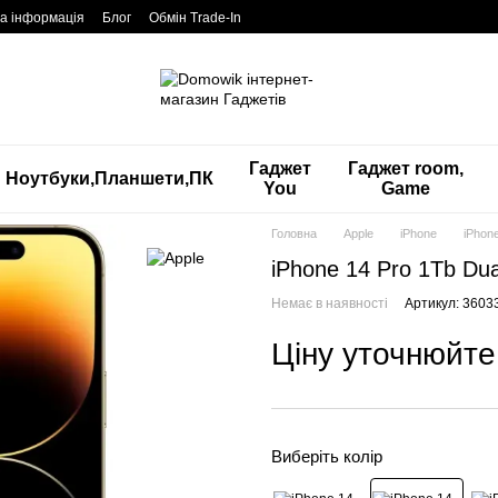
а інформація
Блог
Обмін Trade-In
Гаджет
Гаджет room,
Ноутбуки,Планшети,ПК
You
Game
Головна
Apple
iPhone
iPhon
iPhone 14 Pro 1Tb Du
Немає в наявності
Артикул: 3603
Ціну уточнюйте
Виберіть колір