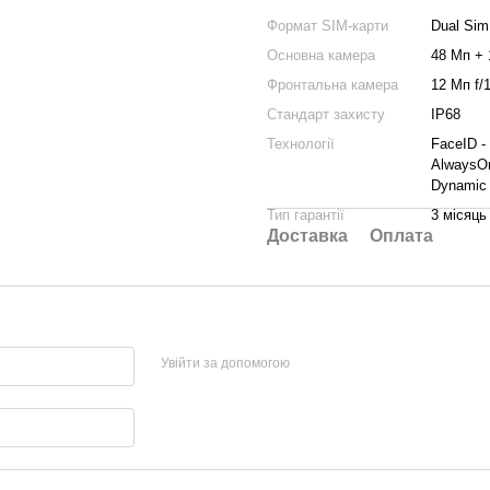
Формат SIM-карти
Dual Sim
Основна камера
48 Мп + 
Фронтальна камера
12 Мп f/1
Стандарт захисту
IP68
Технології
FaceID -
AlwaysOn
Dynamic 
Тип гарантії
3 місяць
Доставка
Оплата
Увійти за допомогою