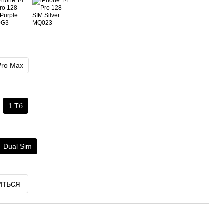
Pro Max
1 Тб
Dual Sim
иться