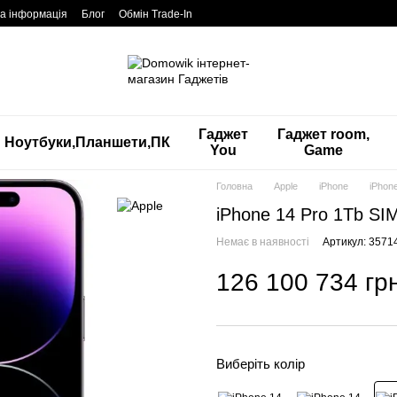
а інформація
Блог
Обмін Trade-In
Гаджет
Гаджет room,
Ноутбуки,Планшети,ПК
You
Game
Головна
Apple
iPhone
iPhon
iPhone 14 Pro 1Tb SI
Немає в наявності
Артикул: 3571
126 100 734 гр
Виберіть колір