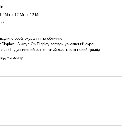
Sim
12 Мп + 12 Мп + 12 Мп
.9
 надійне розблокування по обличчю
Display - Always On Display завжди увімкнений екран
Island - Динамічний острів, який дасть вам новий досвід
 від магазину