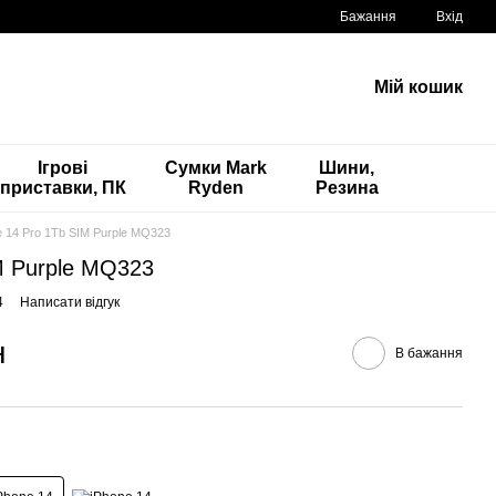
Бажання
Вхід
Мій кошик
Ігрові
Сумки Mark
Шини,
приставки, ПК
Ryden
Резина
e 14 Pro 1Tb SIM Purple MQ323
M Purple MQ323
4
Написати відгук
н
В бажання