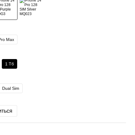
Pro Max
1 Тб
Dual Sim
иться