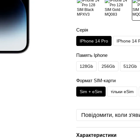
Серія
IPhone 14 Pro
IPhone 14 
Память Iphone
128Gb
256Gb
512Gb
Формат SIM-карти
Sim + eSim
тільки eSim
Повідомити, коли з'яв
Характеристики