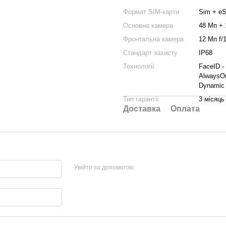
Формат SIM-карти
Sim + e
Основна камера
48 Мп + 
Фронтальна камера
12 Мп f/1
Стандарт захисту
IP68
Технології
FaceID -
AlwaysOn
Dynamic 
Тип гарантії
3 місяць
Доставка
Оплата
Увійти за допомогою