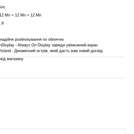
Sim
12 Мп + 12 Мп + 12 Мп
.9
 надійне розблокування по обличчю
Display - Always On Display завжди увімкнений екран
Island - Динамічний острів, який дасть вам новий досвід
 від магазину