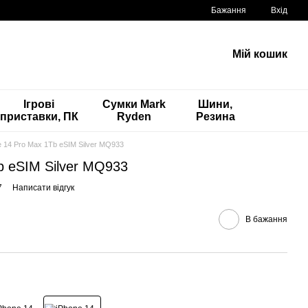
Бажання
Вхід
Мій кошик
Ігрові
Сумки Mark
Шини,
приставки, ПК
Ryden
Резина
e 14 Pro Max 1Tb eSIM Silver MQ933
b eSIM Silver MQ933
7
Написати відгук
В бажання