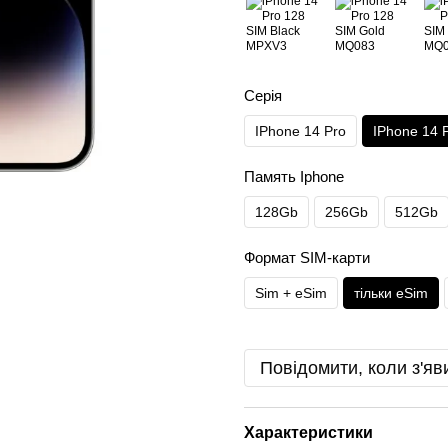
Серія
IPhone 14 Pro
IPhone 14 
Память Iphone
128Gb
256Gb
512Gb
Формат SIM-карти
Sim + eSim
тільки eSim
Повідомити, коли з'яв
Характеристики