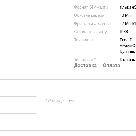
Формат SIM-карти
тільки e
Основна камера
48 Мп + 
Фронтальна камера
12 Мп f/1
Стандарт захисту
IP68
Технології
FaceID -
AlwaysOn
Dynamic 
Тип гарантії
3 місяць
Доставка
Оплата
Увійти за допомогою