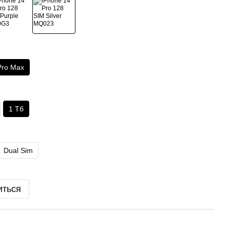
Pro Max
1 Тб
Dual Sim
иться