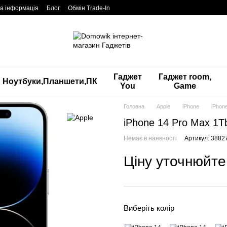
а інформація
Блог
Обмін Trade-In
Гаджет
Гаджет room,
Ноутбуки,Планшети,ПК
You
Game
Головна
Apple
iPhone
iPhon
iPhone 14 Pro Max 1T
Немає в наявності
Артикул: 3882
Ціну уточнюйте
Виберіть колір