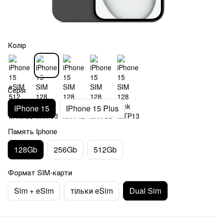
Колір
Серія
IPhone 15
IPhone 15 Plus
Память Iphone
128Gb
256Gb
512Gb
Формат SIM-карти
Sim + eSim
тільки eSim
Dual Sim