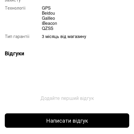
Технології
GPS
Beidou
Galileo
iBeacon
QZSS
Тип гарантії
3 місяць від магазину
Відгуки
Додайте перший відгук
Написати відгук