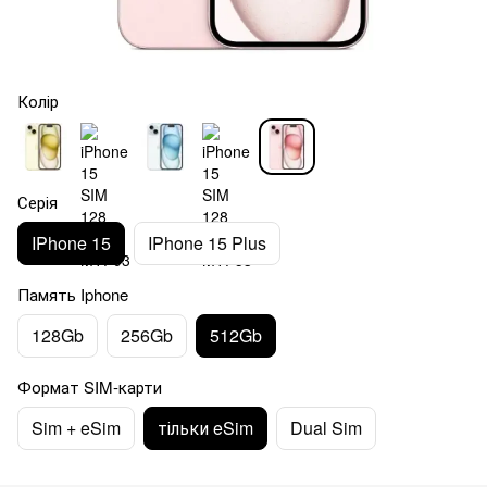
Колір
Серія
IPhone 15
IPhone 15 Plus
Память Iphone
128Gb
256Gb
512Gb
Формат SIM-карти
Sim + eSim
тільки eSim
Dual Sim