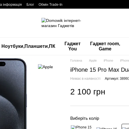
а інформація
Блог
Обмін Trade-In
Гаджет
Гаджет room,
Ноутбуки,Планшети,ПК
You
Game
Головна
Apple
iPhone
iPhon
iPhone 15 Pro Max Du
Немає в наявності
Артикул: 3899
2 100 грн
Виберіть колір