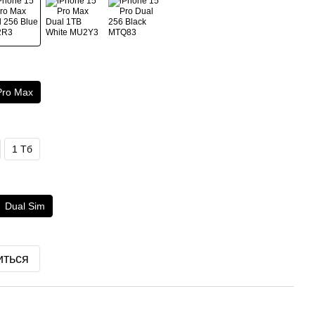
Pro Max
1 Тб
Dual Sim
иться