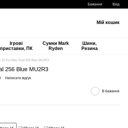
Бажання
Вхід
Мій кошик
Ігрові
Сумки Mark
Шини,
приставки, ПК
Ryden
Резина
e 15 Pro Max Dual 256 Blue MU2R3
al 256 Blue MU2R3
3
Написати відгук
В бажання