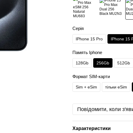
Серія
IPhone 15 Pro
IPhone 15 
Память Iphone
128Gb
256Gb
512Gb
Формат SIM-карти
Sim + eSim
тільки eSim
Повідомити, коли з'яв
Характеристики