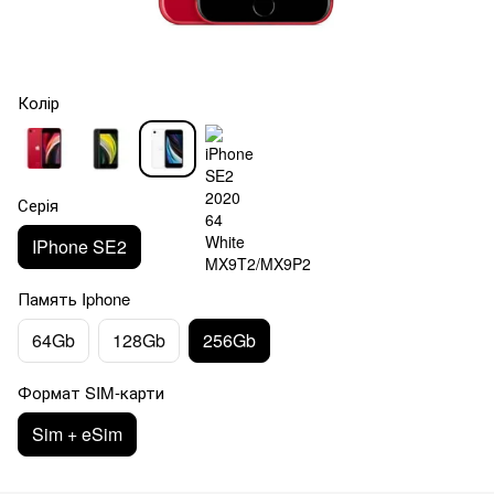
Колір
Серія
IPhone SE2
Память Iphone
64Gb
128Gb
256Gb
Формат SIM-карти
Sim + eSim