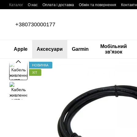
Перейти до основного контенту
Каталог
О нас
Оплата і доставка
Обмін та повернення
Контактн
+380730000177
Мобільний
Apple
Аксесуари
Garmin
зв'язок
НОВИНКА
ХІТ