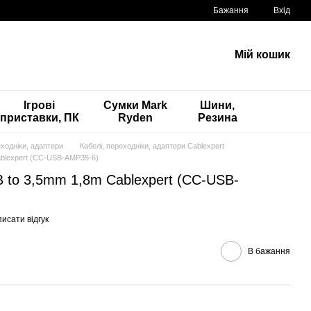
Бажання
Вхід
Мій кошик
Ігрові
Сумки Mark
Шини,
приставки, ПК
Ryden
Резина
еходніки, адаптери
Кабелі, переходніки, адаптери Cablexpert
ablexpert (CC-USB-AMP35-6)
 to 3,5mm 1,8m Cablexpert (CC-USB-
исати відгук
В бажання