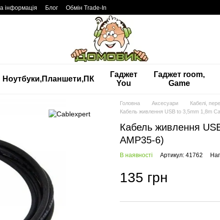
а інформація
Блог
Обмін Trade-In
Гаджет
Гаджет room,
Ноутбуки,Планшети,ПК
You
Game
Головна
Аксесуари
Кабелі, пер
Кабель живлення USB to 3,5mm 1,8m C
Кабель живлення USB
AMP35-6)
В наявності
Артикул: 41762
Нап
135 грн