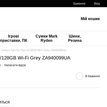
Бажання
Вхід
Мій кошик
Ігрові
Сумки Mark
Шини,
приставки, ПК
Ryden
Резина
Lenovo Tab P11 Plus 6/128GB Wi-Fi Grey ZA940099UA
6/128GB Wi-Fi Grey ZA940099UA
6
Написати відгук
В бажання
иться