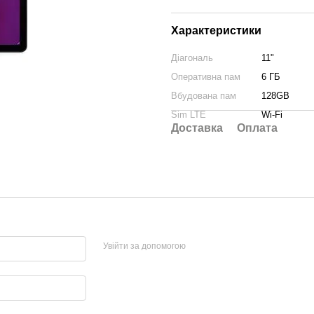
Характеристики
Діагональ
11"
Оперативна пам
6 ГБ
Вбудована пам
128GB
Sim LTE
Wi-Fi
Доставка
Оплата
Увійти за допомогою