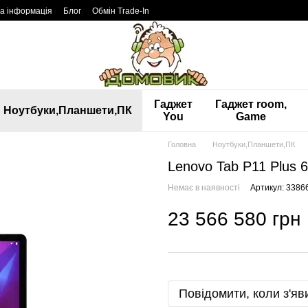
а інформація
Блог
Обмін Trade-In
Гаджет
Гаджет room,
Ноутбуки,Планшети,ПК
You
Game
Головна
Ноутбуки,Планшети,ПК
Lenovo Tab P11 Plus 
Немає в наявності
Артикул: 3386
23 566 580 грн
Повідомити, коли з'яв